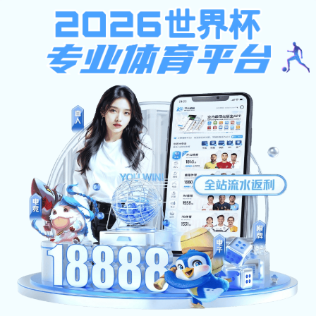
注册绑卡秒送68
媒体海工商
首页
/
重点关注
/
媒体海工商
/ 正文