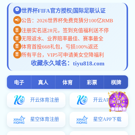
媒体关注 | 赛场绽放青春风采 产教融合培养人才
发布人：dzb
时间：2025-12-17
来源：党政办
?12月15日，由我校承办的2025年海
南省高等职业院校技能大赛数智化企业
经营模拟沙盘赛项和人力资源服务赛项
顺利完赛，海口电视台《热带播报》对
赛事进行报道，我校执行校长包宇、参
赛学生在现场接受采访。